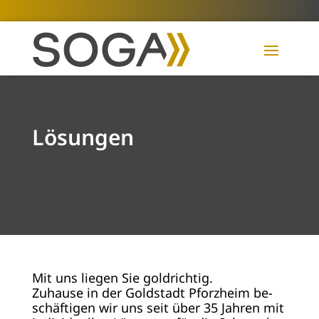
Lösungen
Mit uns lie­gen Sie gold­rich­tig.
Zu­hau­se in der Gold­stadt Pforz­heim be­
schäf­ti­gen wir uns seit über 35 Jah­ren mit