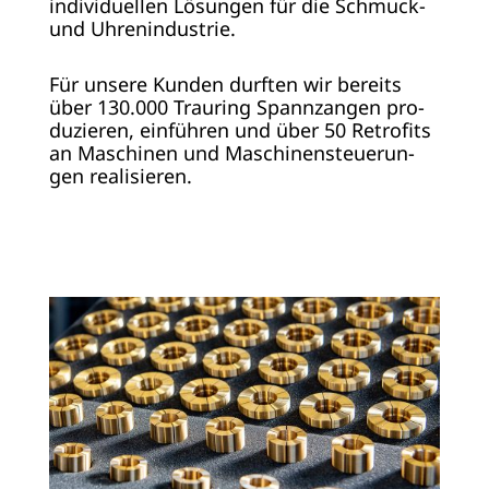
in­di­vi­du­el­len Lö­sun­gen für die Schmuck­-
und Uh­ren­in­dus­trie.
Für un­se­re Kun­den durf­ten wir be­reits
über 130.000 Trau­ring Spannz­an­gen pro­
du­zie­ren, ein­füh­ren und über 50 Re­tro­fits
an Ma­schi­nen und Ma­schi­nen­steue­run­
gen rea­li­sie­ren.