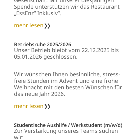
Ge­sell­schaft. Mit un­se­rer dies­jäh­ri­gen
Spen­de un­ter­stüt­zen wir das Re­stau­rant
„Es­sEn­z“ In­klu­si­v“.
mehr lesen
Betriebsruhe 2025/2026
Un­ser Be­trieb bleibt vom 22.12.2025 bis
05.01.2026 ge­schlos­sen.
Wir wün­schen Ih­nen be­sinn­li­che, stress­
freie Stun­den im Ad­vent und ei­ne fro­he
Weih­nacht mit den bes­ten Wün­schen für
das neue Jahr 2026.
mehr lesen
Studentische Aushilfe / Werkstudent (m/w/d)
Zur Verstärkung unseres Teams suchen
wir: