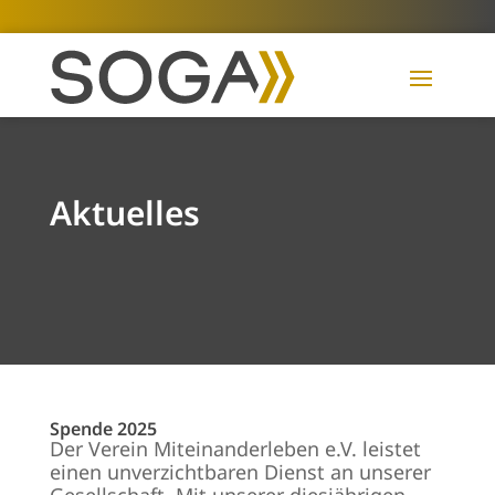
Aktuelles
Spende 2025
Der Verein Mit­ein­an­der­le­ben e.V. leis­tet
ei­nen un­ver­zicht­ba­ren Dienst an un­se­rer