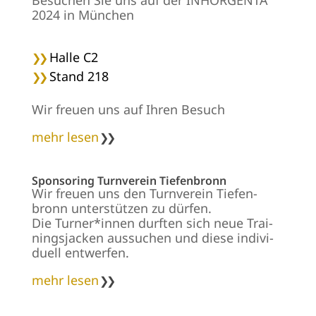
Besuchen Sie uns auf der INHORGENTA
2024 in München
Halle C2
Stand 218
Wir freuen uns auf Ihren Besuch
mehr lesen
Sponsoring Turnverein Tiefenbronn
Wir freu­en uns den Turn­ver­ein Tie­fen­
bronn un­ter­stüt­zen zu dür­fen.
Die Tur­ner*in­nen durf­ten sich neue Trai­
nings­ja­cken aus­su­chen und die­se in­di­vi­
du­ell ent­wer­fen.
mehr lesen