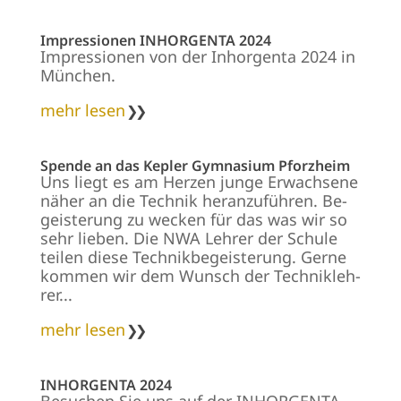
Impressionen INHORGENTA 2024
Impressionen von der Inhorgenta 2024 in
München.
mehr lesen
Spende an das Kepler Gymnasium Pforzheim
Uns liegt es am Her­zen jun­ge Er­wach­se­ne
nä­her an die Tech­nik heran­zu­füh­ren. Be­
geiste­rung zu we­cken für das was wir so
sehr lie­ben. Die NWA Leh­rer der Schu­le
tei­len die­se Tech­nik­be­geis­te­rung. Ger­ne
kom­men wir dem Wunsch der Tech­nik­leh­
rer...
mehr lesen
INHORGENTA 2024